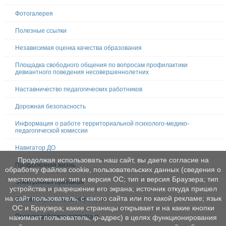
Фотогалерея
Полезные ссылки
Независимая оценка качества образования
Площадка свободного общения по вопросам профилактики
девиантного поведения несовершеннолетних
Наставничество педагогических работников
Дорожная безопасность
Информация о работе территориальной психолого-медико-
педагогической комиссии
Навигатор ДО
Продолжая использовать наш сайт, вы даете согласие на
Профсоюзная жизнь
обработку файлов cookie, пользовательских данных (сведения о
местоположении; тип и версия ОС; тип и версия Браузера; тип
Электронная приемная
устройства и разрешение его экрана; источник откуда пришел
на сайт пользователь; с какого сайта или по какой рекламе; язык
Личная страничка воспитателя
ОС и Браузера; какие страницы открывает и на какие кнопки
Противодействие коррупции
нажимает пользователь; ip-адрес) в целях функционирования