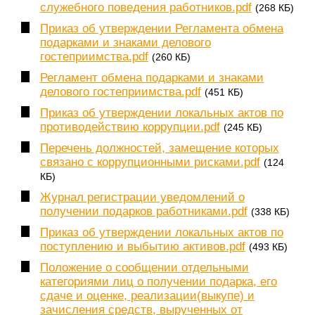
служебного поведения работников.pdf
(268 КБ)
Приказ об утверждении Регламента обмена
подарками и знаками делового
гостеприимства.pdf
(260 КБ)
Регламент обмена подарками и знаками
делового гостеприимства.pdf
(451 КБ)
Приказ об утверждении локальных актов по
противодействию коррупции.pdf
(245 КБ)
Перечень должностей, замещение которых
связано с коррупционными рисками.pdf
(124
КБ)
Журнал регистрации уведомлений о
получении подарков работниками.pdf
(338 КБ)
Приказ об утверждении локальных актов по
поступлению и выбытию активов.pdf
(493 КБ)
Положение о сообщении отдельными
категориями лиц о получении подарка, его
сдаче и оценке, реализации(выкупе) и
зачисления средств, вырученных от