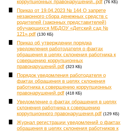
коррупционных правонарушений..pdf
(76 КБ)
Приказ от 19.04.2023 № 144 О запрете
незаконного сбора денежных средств с
родителей (законных представителей)
обучающихся МБДОУ «Детский сад №
121».pdf
(130 КБ)
Приказ об утверждении порядка
уведомления работодателя о фактах
обращения в целях склонения работника к
совершению коррупционных
правонарушений.pdf
(323 КБ)
Порядок уведомления работодателя о
фактах обращения в целях склонения
работника к совершению коррупционных
правонарушений.pdf
(418 КБ)
Уведомление о фактах обращения в целях
склонения работника к совершению
коррупционного правонарушения.pdf
(129 КБ)
Журнал регистрации уведомлений о фактах
обращения в целях склонения работников к