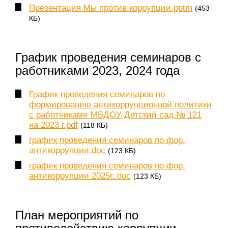
Презентация Мы против коррупции.pptm
(453
КБ)
График проведения семинаров с
работниками 2023, 2024 года
График проведения семинаров по
формированию антикоррупционной политики
с работниками МБДОУ Детский сад № 121
на 2023 г.pdf
(118 КБ)
график проведения семинаров по фор.
антикоррупции.doc
(123 КБ)
график проведения семинаров по фор.
антикоррупции 2025г..doc
(123 КБ)
План мероприятий по