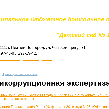
ипальное бюджетное дошкольное о
"Детский сад № 
111, г. Нижний Новгород, ул. Челюскинцев д. 21
97-40-83, 297-19-42.
ds
121_
nn
@
mail
.52
gov
.
ru
Противодействие коррупции
икоррупционная экспертиз
ный закон от 17 июля 2009 года N 172-ФЗ «Об антикоррупционной
ных правовых актов»
ление Правительства РФ от 26 февраля 2010 года N 96 «Об антик