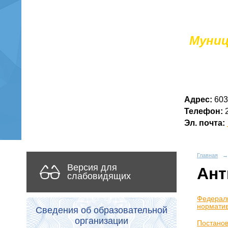
Муниц
Адрес:
603
Телефон:
2
Эл. почта:
Главная
→
Версия для
Ант
слабовидящих
Федераль
норматив
Сведения об образовательной
организации
Постанов