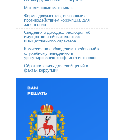
Методические материалы
Формы документов, связанные с
противодействием коррупции, для
заполнения
Сведения о доходах, расходах, об
имуществе и обязательствах
имущественного характера
Комиссия по соблюдению требований к
служебному поведению и
урегулированию конфликта интересов
Обратная связь для сообщений о
фактах коррупции