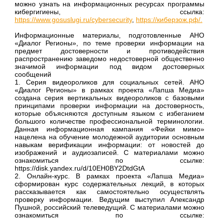
можно узнать на информационных ресурсах программы
кибергигиены, ссылка:
https://www.gosuslugi.ru/cybersecurity
,
https://киберзож.рф/.
Информационные материалы, подготовленные АНО
«Диалог Регионы», по теме проверки информации на
предмет достоверности и противодействия
распространению заведомо недостоверной общественно
значимой информации под видом достоверных
сообщений
1. Серия видеороликов для социальных сетей. АНО
«Диалог Регионы» в рамках проекта «Лапша Медиа»
создана серия вертикальных видеороликов с базовыми
принципами проверки информации на достоверность,
которые объясняются доступным языком с избеганием
большого количестве профессиональной терминологии.
Данная информационная кампания «Фейки мимо»
нацелена на обучение молодежной аудитории основным
навыкам верификации информации: от новостей до
изображений и аудиозаписей. С материалами можно
ознакомиться по ссылке:
https://disk.yandex.ru/d/10EH0BY2DtdGtA
2. Онлайн-курс. В рамках проекта «Лапша Медиа»
сформирован курс содержательных лекций, в которых
рассказывается как самостоятельно осуществлять
проверку информации. Ведущим выступил Александр
Пушной, российский телеведущий. С материалами можно
ознакомиться по ссылке: