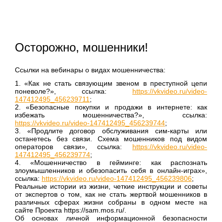
Осторожно, мошенники!
Ссылки на вебинары о видах мошенничества:
1. «Как не стать связующим звеном в преступной цепи
поневоле?», ссылка:
https://vkvideo.ru/video-
147412495_456239711
;
2. «Безопасные покупки и продажи в интернете: как
избежать мошенничества?», ссылка:
https://vkvideo.ru/video-147412495_456239744
;
3. «Продлите договор обслуживания сим-карты или
останетесь без связи. Схема мошенников под видом
операторов связи», ссылка:
https://vkvideo.ru/video-
147412495_456239774
;
4. «Мошенничество в гейминге: как распознать
злоумышленников и обезопасить себя в онлайн-играх»,
ссылка:
https://vkvideo.ru/video-147412495_456239806
;
Реальные истории из жизни, четкие инструкции и советы
от экспертов о том, как не стать жертвой мошенников в
различных сферах жизни собраны в одном месте на
сайте Проекта https://sam.mos.ru/.
Об основах личной информационной безопасности