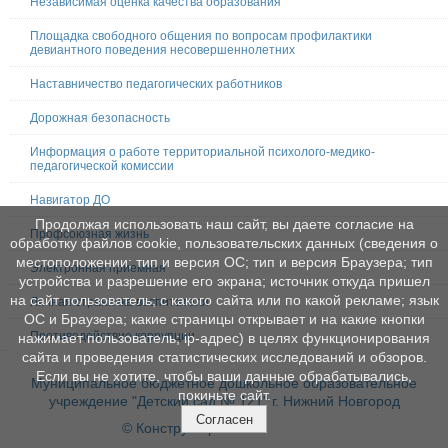
Независимая оценка качества образования
Площадка свободного общения по вопросам профилактики
девиантного поведения несовершеннолетних
Наставничество педагогических работников
Дорожная безопасность
Информация о работе территориальной психолого-медико-
педагогической комиссии
Навигатор ДО
Продолжая использовать наш сайт, вы даете согласие на
Профсоюзная жизнь
обработку файлов cookie, пользовательских данных (сведения о
местоположении; тип и версия ОС; тип и версия Браузера; тип
Электронная приемная
устройства и разрешение его экрана; источник откуда пришел
на сайт пользователь; с какого сайта или по какой рекламе; язык
Личная страничка воспитателя
ОС и Браузера; какие страницы открывает и на какие кнопки
Противодействие коррупции
нажимает пользователь; ip-адрес) в целях функционирования
сайта и проведения статистических исследований и обзоров.
Если вы не хотите, чтобы ваши данные обрабатывались,
Муниципальное бюджетное дошкольное образовательное
покиньте сайт.
учреждение "Детский сад № 121" г. Нижний Новгород
Согласен
© Конструктор сайтов
Nubex.ru