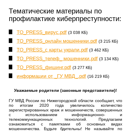
Тематические материалы по
профилактике киберпреступности:
TO_PRESS_вирус.pdf
(3 038 КБ)
TO_PRESS_онлайн мошенники.pdf
(3 215 КБ)
TO_PRESS_с карты украли.pdf
(3 462 КБ)
TO_PRESS_телеф_ мошенники.pdf
(3 134 КБ)
TO_PRESS_фишинг.pdf
(3 277 КБ)
информации от _ГУ МВД_.pdf
(16 219 КБ)
Уважаемые родители (законные представители)!
ГУ МВД России по Нижегородской области сообщает, что
по итогам 2020 года увеличилось количество
зарегистрированных краж и мошенничеств, совершенных
с использованием информационно- и
телекоммункационных технологий. Предлагаем
ознакомиться с памятками об основных видах
мошенничества. Будьте бдительны! Не называйте по