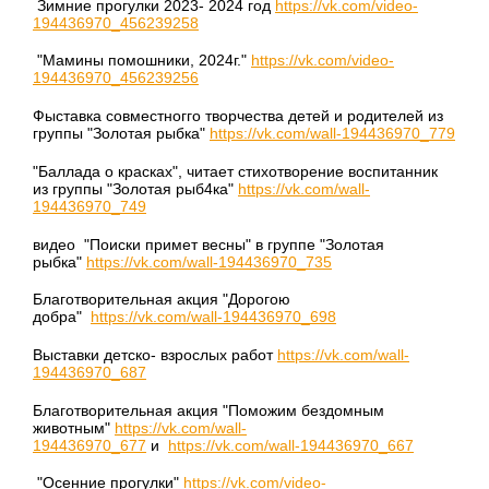
Зимние прогулки 2023- 2024 год
https://vk.com/video-
194436970_456239258
"Мамины помошники, 2024г."
https://vk.com/video-
194436970_456239256
Фыставка совместногго творчества детей и родителей из
группы "Золотая рыбка"
https://vk.com/wall-194436970_779
"Баллада о красках", читает стихотворение воспитанник
из группы "Золотая рыб4ка"
https://vk.com/wall-
194436970_749
видео "Поиски примет весны" в группе "Золотая
рыбка"
https://vk.com/wall-194436970_735
Благотворительная акция "Дорогою
добра"
https://vk.com/wall-194436970_698
Выставки детско- взрослых работ
https://vk.com/wall-
194436970_687
Благотворительная акция "Поможим бездомным
животным"
https://vk.com/wall-
194436970_677
и
https://vk.com/wall-194436970_667
"Осенние прогулки"
https://vk.com/video-