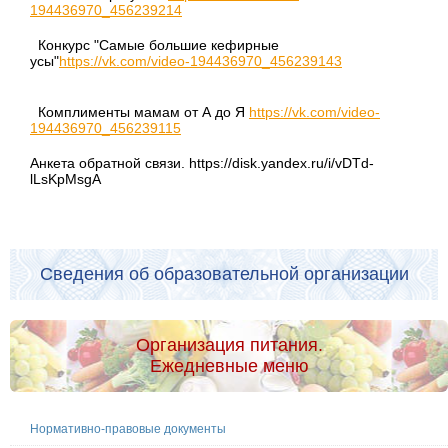
194436970_456239214
Конкурс "Самые большие кефирные
усы"
https://vk.com/video-194436970_456239143
Комплименты мамам от А до Я
https://vk.com/video-
194436970_456239115
Анкета обратной связи. https://disk.yandex.ru/i/vDTd-
lLsKpMsgA
Сведения об образовательной организации
Организация питания.
Ежедневные меню
Нормативно-правовые документы