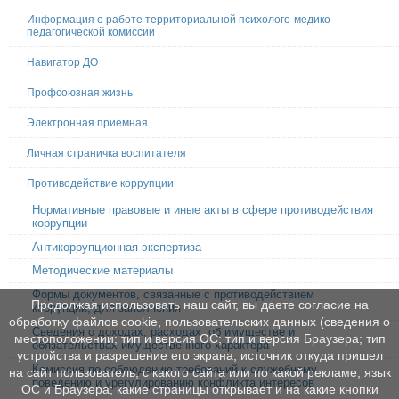
Информация о работе территориальной психолого-медико-
педагогической комиссии
Навигатор ДО
Профсоюзная жизнь
Электронная приемная
Личная страничка воспитателя
Противодействие коррупции
Нормативные правовые и иные акты в сфере противодействия
коррупции
Антикоррупционная экспертиза
Методические материалы
Формы документов, связанные с противодействием
Продолжая использовать наш сайт, вы даете согласие на
коррупции, для заполнения
обработку файлов cookie, пользовательских данных (сведения о
Сведения о доходах, расходах, об имуществе и
местоположении; тип и версия ОС; тип и версия Браузера; тип
обязательствах имущественного характера
устройства и разрешение его экрана; источник откуда пришел
Комиссия по соблюдению требований к служебному
на сайт пользователь; с какого сайта или по какой рекламе; язык
поведению и урегулированию конфликта интересов
ОС и Браузера; какие страницы открывает и на какие кнопки