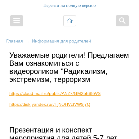
Перейти на полную версию
Главная
Информация для родителей
→
Уважаемые родители! Предлагаем
Вам ознакомиться с
видеороликом "Радикализм,
экстремизм, терроризм
https://cloud.mail.ru/public/ANZk/GM2bE88WS
https://disk.yandex.ru/i/TjNOHVztVW9j7Q
Презентация и конспект
мероприятия для детей 5-7 лет