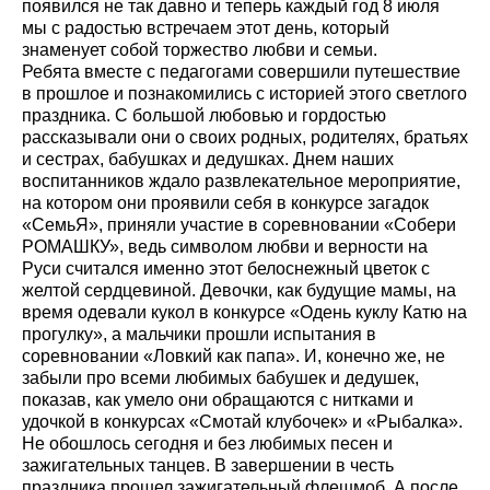
появился не так давно и теперь каждый год 8 июля
мы с радостью встречаем этот день, который
знаменует собой торжество любви и семьи.
Ребята вместе с педагогами совершили путешествие
в прошлое и познакомились с историей этого светлого
праздника. С большой любовью и гордостью
рассказывали они о своих родных, родителях, братьях
и сестрах, бабушках и дедушках. Днем наших
воспитанников ждало развлекательное мероприятие,
на котором они проявили себя в конкурсе загадок
«СемьЯ», приняли участие в соревновании «Собери
РОМАШКУ», ведь символом любви и верности на
Руси считался именно этот белоснежный цветок с
желтой сердцевиной. Девочки, как будущие мамы, на
время одевали кукол в конкурсе «Одень куклу Катю на
прогулку», а мальчики прошли испытания в
соревновании «Ловкий как папа». И, конечно же, не
забыли про всеми любимых бабушек и дедушек,
показав, как умело они обращаются с нитками и
удочкой в конкурсах «Смотай клубочек» и «Рыбалка».
Не обошлось сегодня и без любимых песен и
зажигательных танцев. В завершении в честь
праздника прошел зажигательный флешмоб. А после