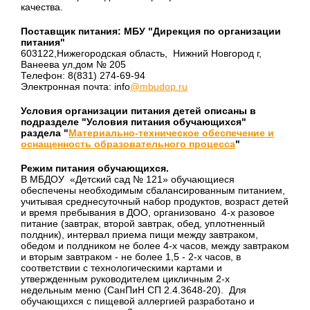
качества.
Поставщик питания: МБУ "Дирекция по организации
питания"
603122,Нижегородская область, Нижний Новгород г,
Ванеева ул,дом № 205
Телефон: 8(831) 274-69-94
Электронная почта: info
@mbudop.ru
Условия организации питания детей описаны в
подразделе "Условия питания обучающихся"
раздела "
Материально-техническое обеспечение и
оснащенность образовательного процесса
"
Режим питания обучающихся.
В МБДОУ «Детский сад № 121» обучающиеся
обеспечены необходимым сбалансированным питанием,
учитывая среднесуточный набор продуктов, возраст детей
и время пребывания в ДОО, организовано 4-х разовое
питание (завтрак, второй завтрак, обед, уплотненный
полдник), интервал приема пищи между завтраком,
обедом и полдником не более 4-х часов, между завтраком
и вторым завтраком - не более 1,5 - 2-х часов, в
соответствии с технологическими картами и
утвержденным руководителем цикличным 2-х
недельным меню (СанПиН СП 2.4.3648-20). Для
обучающихся с пищевой аллергией разработано и