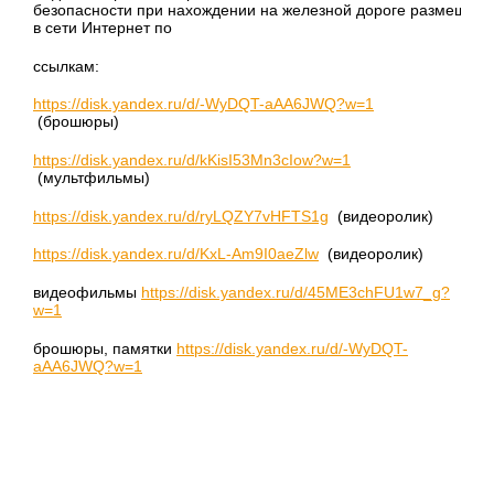
безопасности при нахождении на железной дороге размещен
в сети Интернет по
ссылкам:
https://disk.yandex.ru/d/-WyDQT-aAA6JWQ?w=1
(брошюры)
https://disk.yandex.ru/d/kKisI53Mn3cIow?w=1
(мультфильмы)
https://disk.yandex.ru/d/ryLQZY7vHFTS1g
(видеоролик)
https://disk.yandex.ru/d/KxL-Am9I0aeZlw
(видеоролик)
видеофильмы
https://disk.yandex.ru/d/45ME3chFU1w7_g?
w=1
брошюры, памятки
https://disk.yandex.ru/d/-WyDQT-
aAA6JWQ?w=1