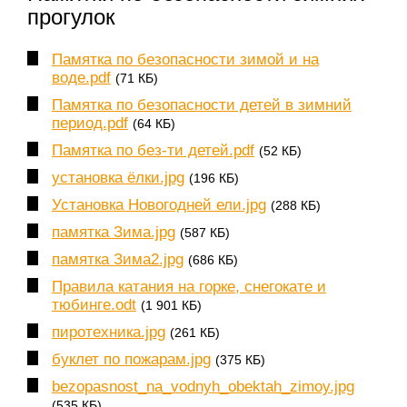
прогулок
Памятка по безопасности зимой и на
воде.pdf
(71 КБ)
Памятка по безопасности детей в зимний
период.pdf
(64 КБ)
Памятка по без-ти детей.pdf
(52 КБ)
установка ёлки.jpg
(196 КБ)
Установка Новогодней ели.jpg
(288 КБ)
памятка Зима.jpg
(587 КБ)
памятка Зима2.jpg
(686 КБ)
Правила катания на горке, снегокате и
тюбинге.odt
(1 901 КБ)
пиротехника.jpg
(261 КБ)
буклет по пожарам.jpg
(375 КБ)
bezopasnost_na_vodnyh_obektah_zimoy.jpg
(535 КБ)