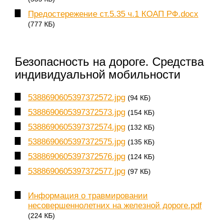
Предостережение ст.5.35 ч.1 КОАП РФ.docx
(777 КБ)
Безопасность на дороге. Средства
индивидуальной мобильности
5388690605397372572.jpg
(94 КБ)
5388690605397372573.jpg
(154 КБ)
5388690605397372574.jpg
(132 КБ)
5388690605397372575.jpg
(135 КБ)
5388690605397372576.jpg
(124 КБ)
5388690605397372577.jpg
(97 КБ)
Информация о травмировании
несовершеннолетних на железной дороге.pdf
(224 КБ)