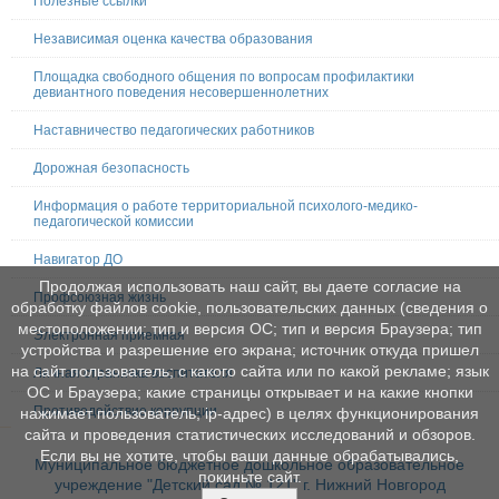
Полезные ссылки
Независимая оценка качества образования
Площадка свободного общения по вопросам профилактики
девиантного поведения несовершеннолетних
Наставничество педагогических работников
Дорожная безопасность
Информация о работе территориальной психолого-медико-
педагогической комиссии
Навигатор ДО
Продолжая использовать наш сайт, вы даете согласие на
Профсоюзная жизнь
обработку файлов cookie, пользовательских данных (сведения о
местоположении; тип и версия ОС; тип и версия Браузера; тип
Электронная приемная
устройства и разрешение его экрана; источник откуда пришел
на сайт пользователь; с какого сайта или по какой рекламе; язык
Личная страничка воспитателя
ОС и Браузера; какие страницы открывает и на какие кнопки
Противодействие коррупции
нажимает пользователь; ip-адрес) в целях функционирования
сайта и проведения статистических исследований и обзоров.
Если вы не хотите, чтобы ваши данные обрабатывались,
Муниципальное бюджетное дошкольное образовательное
покиньте сайт.
учреждение "Детский сад № 121" г. Нижний Новгород