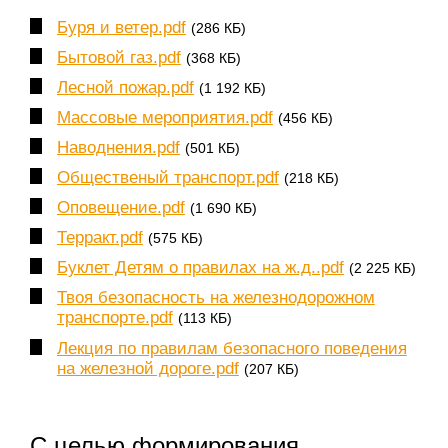
Буря и ветер.pdf
(286 КБ)
Бытовой газ.pdf
(368 КБ)
Лесной пожар.pdf
(1 192 КБ)
Массовые мероприятия.pdf
(456 КБ)
Наводнения.pdf
(501 КБ)
Общественый транспорт.pdf
(218 КБ)
Оповещение.pdf
(1 690 КБ)
Терракт.pdf
(575 КБ)
Буклет Детям о правилах на ж.д..pdf
(2 225 КБ)
Твоя безопасность на железнодорожном
транспорте.pdf
(113 КБ)
Лекция по правилам безопасного поведения
на железной дороге.pdf
(207 КБ)
С целью формирования