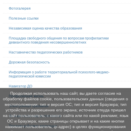
Фотогалерея
Полезные ссылки
Независимая оценка качества образования
Площадка свободного общения по вопросам профилактики
девиантного поведения несовершеннолетних
Наставничество педагогических работников
Дорожная безопасность
Информация о работе территориальной психолого-медико-
педагогической комиссии
Навигатор ДО
Продолжая использовать наш сайт, вы даете согласие на
Профсоюзная жизнь
обработку файлов cookie, пользовательских данных (сведения о
местоположении; тип и версия ОС; тип и версия Браузера; тип
Электронная приемная
устройства и разрешение его экрана; источник откуда пришел
на сайт пользователь; с какого сайта или по какой рекламе; язык
Личная страничка воспитателя
ОС и Браузера; какие страницы открывает и на какие кнопки
Противодействие коррупции
нажимает пользователь; ip-адрес) в целях функционирования