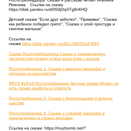
Ремнева. Ссылка на сказку
https://disk.yandex.ru/d/050jOqSTg8nKHQ
Детский сказки "Если друг заболел", "Прививки", "Сказка
как ребенок победил грипп", "Сказка о злой простуде и
смелом малыше"
Сссылка на
сказки
https://disk.yandex.ru/d/bLJJKO51eF4f4Q
Сказки Роспотребнадзора
Сказка о приключениях
чистюли или почему нужно мыть руки с мылом
Роспотребнадзор
1. Сказка о вредных микробах и
изгнании из королевства
ФБУЗ ФЦГиЭ Роспотребнадзор
Детская сказка Можно ли
есть только конфеты и сладости
Роспотребнадзор
5. Сказка о Кипятильщике и водном
царстве
Роспотребнадзор
8. Сказка о сладкой газировке и
приключениях в стране здоровья
Ссылка на сказки: https://muzbomb.net/?