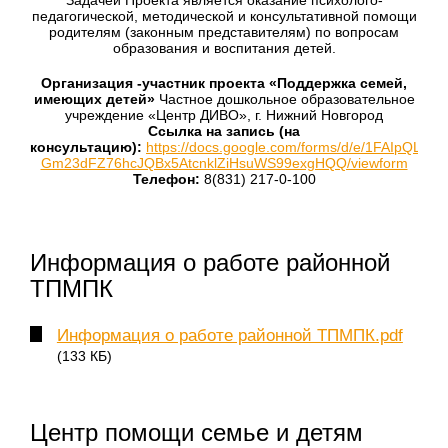
Задачей Проекта является оказание психолого-
педагогической, методической и консультативной помощи
родителям (законным представителям) по вопросам
образования и воспитания детей.
Организация -участник проекта «Поддержка семей,
имеющих детей»
Частное дошкольное образовательное
учреждение «Центр ДИВО», г. Нижний Новгород
Ссылка на запись (на
консультацию):
https://docs.google.com/forms/d/e/1FAIpQLSfs
Gm23dFZ76hcJQBx5AtcnklZiHsuWS99exgHQQ/viewform
Телефон:
8(831) 217-0-100
Информация о работе районной
ТПМПК
Информация о работе районной ТПМПК.pdf
(133 КБ)
Центр помощи семье и детям